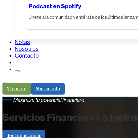
Podcast en Spotify
Únete a la comunidad y entérate de los últimos lanzami
Notas
Nosotros
Contacto
Mi cuenta
Abrir cuenta
Maximiza tu potencial financiero
Servicios Financieros e Instr
Test del inversor