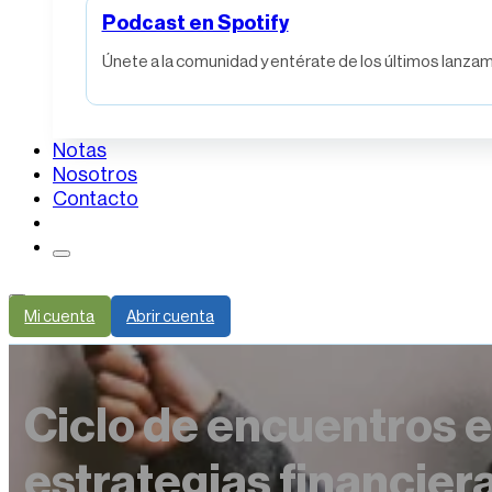
Podcast en Spotify
Únete a la comunidad y entérate de los últimos lanzami
Notas
Nosotros
Contacto
Mi cuenta
Abrir cuenta
Ciclo de encuentros 
estrategias financier