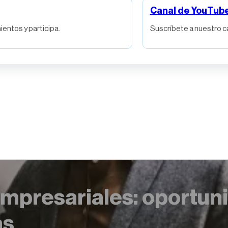
Canal de YouTub
entos y participa.
Suscríbete a nuestro c
empresariales: oportun
as