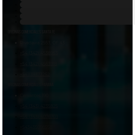
Oficinas comerciales Santa Fe
Rivadavia 2553, Of. 43
+54 (342) 4538953
+54 (342) 4563918
+541139373252
Oficinas comerciales Paraná
Cervantes 190
+54 (343) 4235825
+54 (343) 4076703
+543435096558