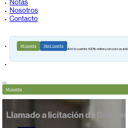
Notas
Nosotros
Contacto
Mi cuenta
Abrir cuenta
Abrí tu cuenta: 100% online y sin cost.os adi
Mi cuenta
Llamado a licitación de Bono e