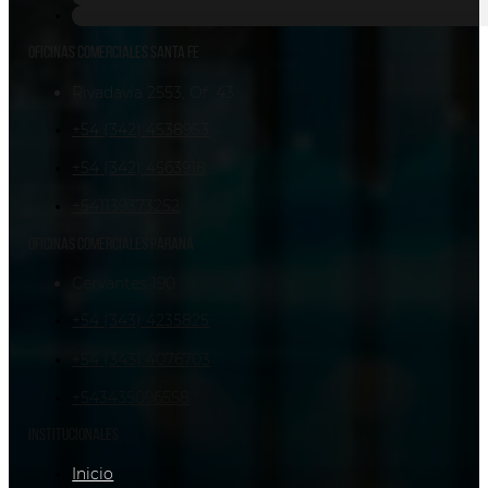
Oficinas comerciales Santa Fe
Rivadavia 2553, Of. 43
+54 (342) 4538953
+54 (342) 4563918
+541139373252
Oficinas comerciales Paraná
Cervantes 190
+54 (343) 4235825
+54 (343) 4076703
+543435096558
Institucionales
Inicio