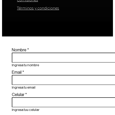
Términos y condiciones
I
Nombre
*
Ingresa tu nombre
Email
*
Ingresa tu email
Celular
*
Ingresa tuu celular